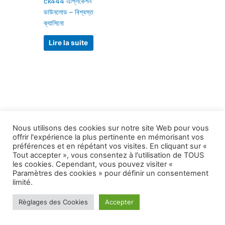
ck444 এপ্লিকেশন
ডাউনলোড – বিশ্বস্ত
ক্যাসিনো
Lire la suite
Nous utilisons des cookies sur notre site Web pour vous
offrir l'expérience la plus pertinente en mémorisant vos
préférences et en répétant vos visites. En cliquant sur «
Tout accepter », vous consentez à l'utilisation de TOUS
les cookies. Cependant, vous pouvez visiter «
Paramètres des cookies » pour définir un consentement
Copyright © 2026 1999 le plus grand secret |
limité.
Propulsé par
Thème WordPress Astra
Règlages des Cookies
Accepter