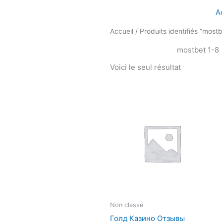
Aller
A
au
contenu
Accueil
/ Produits identifiés “mostb
mostbet 1-8
Voici le seul résultat
Non classé
Голд Казино Отзывы