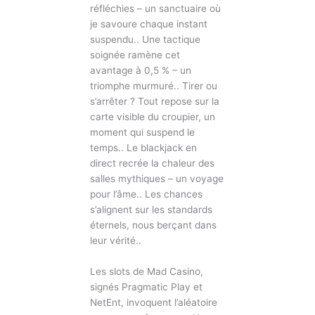
réfléchies – un sanctuaire où
je savoure chaque instant
suspendu.. Une tactique
soignée ramène cet
avantage à 0,5 % – un
triomphe murmuré.. Tirer ou
s’arrêter ? Tout repose sur la
carte visible du croupier, un
moment qui suspend le
temps.. Le blackjack en
direct recrée la chaleur des
salles mythiques – un voyage
pour l’âme.. Les chances
s’alignent sur les standards
éternels, nous berçant dans
leur vérité..
Les slots de Mad Casino,
signés Pragmatic Play et
NetEnt, invoquent l’aléatoire