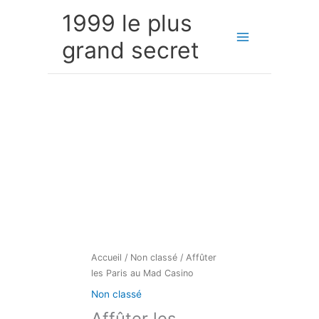
Aller
1999 le plus
au
contenu
grand secret
Accueil
/
Non classé
/ Affûter
les Paris au Mad Casino
Non classé
Affûter les