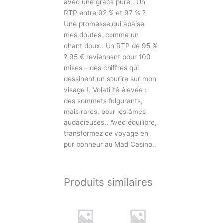
avec une grâce pure.. Un
RTP entre 92 % et 97 % ?
Une promesse qui apaise
mes doutes, comme un
chant doux.. Un RTP de 95 %
? 95 € reviennent pour 100
misés – des chiffres qui
dessinent un sourire sur mon
visage !. Volatilité élevée :
des sommets fulgurants,
mais rares, pour les âmes
audacieuses.. Avec équilibre,
transformez ce voyage en
pur bonheur au Mad Casino..
Produits similaires