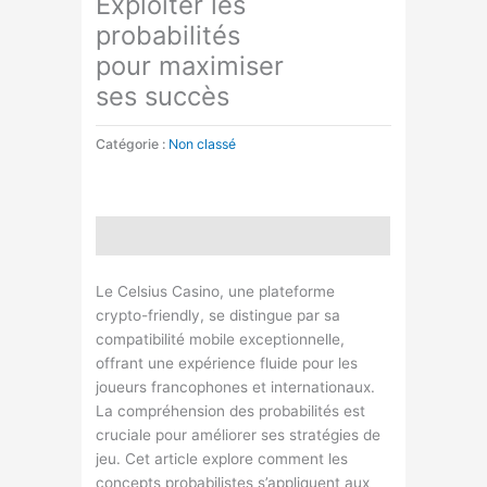
Exploiter les
probabilités
pour maximiser
ses succès
Catégorie :
Non classé
Description
Le Celsius Casino, une plateforme
crypto-friendly, se distingue par sa
compatibilité mobile exceptionnelle,
offrant une expérience fluide pour les
joueurs francophones et internationaux.
La compréhension des probabilités est
cruciale pour améliorer ses stratégies de
jeu. Cet article explore comment les
concepts probabilistes s’appliquent aux