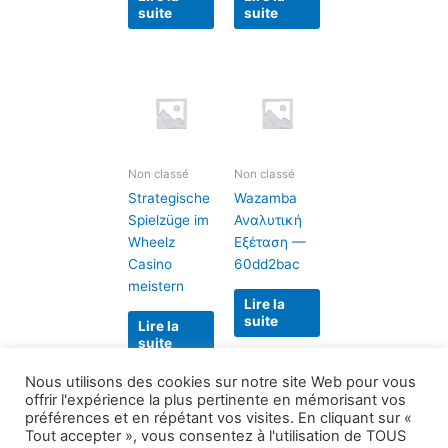
suite
suite
Non classé
Non classé
Strategische
Wazamba
Spielzüge im
Αναλυτική
Wheelz
Εξέταση —
Casino
60dd2bac
meistern
Lire la
suite
Lire la
suite
Nous utilisons des cookies sur notre site Web pour vous
offrir l'expérience la plus pertinente en mémorisant vos
préférences et en répétant vos visites. En cliquant sur «
Tout accepter », vous consentez à l'utilisation de TOUS