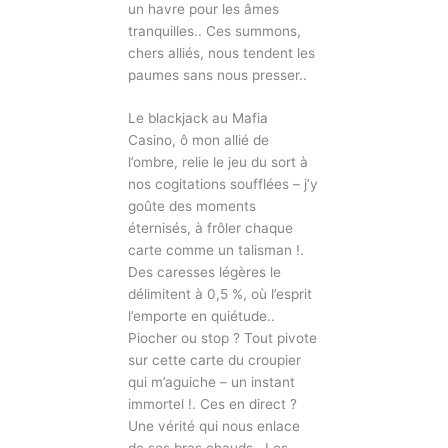
un havre pour les âmes
tranquilles.. Ces summons,
chers alliés, nous tendent les
paumes sans nous presser..
Le blackjack au Mafia
Casino, ô mon allié de
l’ombre, relie le jeu du sort à
nos cogitations soufflées – j’y
goûte des moments
éternisés, à frôler chaque
carte comme un talisman !.
Des caresses légères le
délimitent à 0,5 %, où l’esprit
l’emporte en quiétude..
Piocher ou stop ? Tout pivote
sur cette carte du croupier
qui m’aguiche – un instant
immortel !. Ces en direct ?
Une vérité qui nous enlace