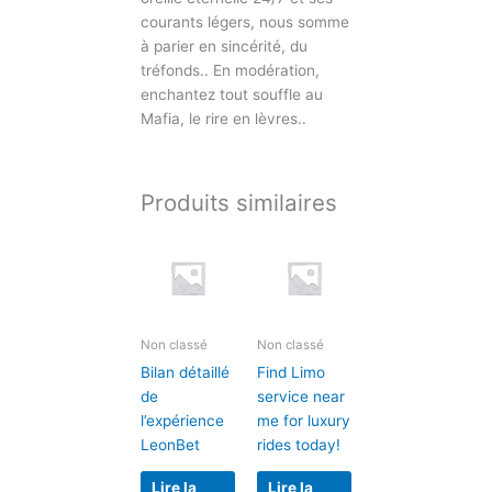
courants légers, nous somme
à parier en sincérité, du
tréfonds.. En modération,
enchantez tout souffle au
Mafia, le rire en lèvres..
Produits similaires
Non classé
Non classé
Bilan détaillé
Find Limo
de
service near
l’expérience
me for luxury
LeonBet
rides today!
Lire la
Lire la