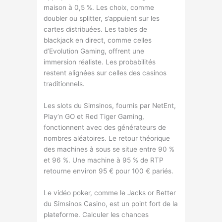
maison à 0,5 %. Les choix, comme
doubler ou splitter, s’appuient sur les
cartes distribuées. Les tables de
blackjack en direct, comme celles
d’Evolution Gaming, offrent une
immersion réaliste. Les probabilités
restent alignées sur celles des casinos
traditionnels.
Les slots du Simsinos, fournis par NetEnt,
Play’n GO et Red Tiger Gaming,
fonctionnent avec des générateurs de
nombres aléatoires. Le retour théorique
des machines à sous se situe entre 90 %
et 96 %. Une machine à 95 % de RTP
retourne environ 95 € pour 100 € pariés.
Le vidéo poker, comme le Jacks or Better
du Simsinos Casino, est un point fort de la
plateforme. Calculer les chances