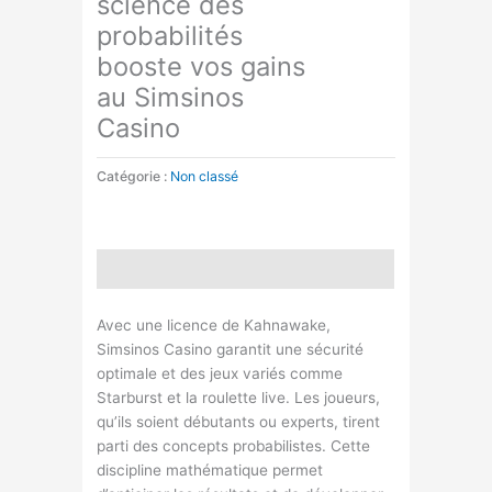
science des
probabilités
booste vos gains
au Simsinos
Casino
Catégorie :
Non classé
Description
Avec une licence de Kahnawake,
Simsinos Casino garantit une sécurité
optimale et des jeux variés comme
Starburst et la roulette live. Les joueurs,
qu’ils soient débutants ou experts, tirent
parti des concepts probabilistes. Cette
discipline mathématique permet