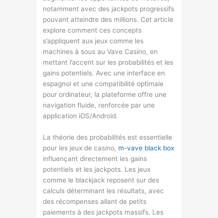
notamment avec des jackpots progressifs
pouvant atteindre des millions. Cet article
explore comment ces concepts
s’appliquent aux jeux comme les
machines à sous au Vave Casino, en
mettant l’accent sur les probabilités et les
gains potentiels. Avec une interface en
espagnol et une compatibilité optimale
pour ordinateur, la plateforme offre une
navigation fluide, renforcée par une
application iOS/Android.
La théorie des probabilités est essentielle
pour les jeux de casino,
m-vave black box
influençant directement les gains
potentiels et les jackpots. Les jeux
comme le blackjack reposent sur des
calculs déterminant les résultats, avec
des récompenses allant de petits
paiements à des jackpots massifs. Les