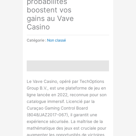
probabilités
boostent vos
gains au Vave
Casino
Catégorie :
Non classé
Description
Le Vave Casino, opéré par TechOptions
Group B.V., est une plateforme de jeu en
ligne lancée en 2022, reconnue pour son
catalogue immersif. Licencié par la
Curaçao Gaming Control Board
(8048/JAZ2017-067), il garantit une
expérience sécurisée. La maîtrise de la
mathématique des jeux est cruciale pour
augmenter les opportunités de victoires,