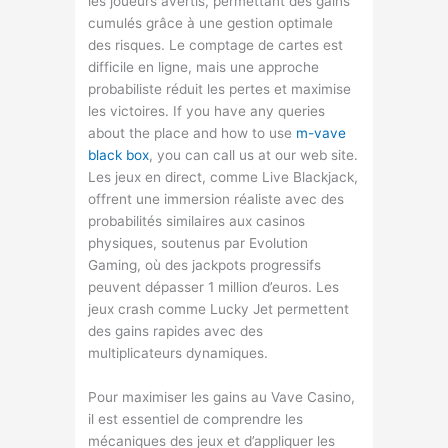
les joueurs avertis, permettant des gains
cumulés grâce à une gestion optimale
des risques. Le comptage de cartes est
difficile en ligne, mais une approche
probabiliste réduit les pertes et maximise
les victoires. If you have any queries
about the place and how to use
m-vave
black box
, you can call us at our web site.
Les jeux en direct, comme Live Blackjack,
offrent une immersion réaliste avec des
probabilités similaires aux casinos
physiques, soutenus par Evolution
Gaming, où des jackpots progressifs
peuvent dépasser 1 million d’euros. Les
jeux crash comme Lucky Jet permettent
des gains rapides avec des
multiplicateurs dynamiques.
Pour maximiser les gains au Vave Casino,
il est essentiel de comprendre les
mécaniques des jeux et d’appliquer les