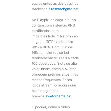
equivalentes às dos cassinos
tradicionais.
researchgate.net
No Playpix, as caça-níqueis
contam com sistemas RNG
certificados para
imparcialidade. O Retorno ao
Jogador (RTP) varia entre
90% e 96%. Com RTP de
95%, um slot redistribui
teoricamente 95 reais a cada
100 apostados. Slots de alta
volatilidade, como o Aviator,
oferecem prêmios altos, mas
menos frequentes. Esses
jogos atraem jogadores que
buscam grandes
prêmios.
aviatorgame.net
O pôquer, como o Video