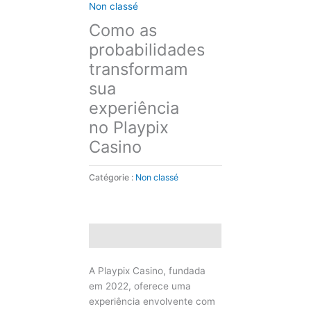
Non classé
Como as
probabilidades
transformam
sua
experiência
no Playpix
Casino
Catégorie :
Non classé
Description
A Playpix Casino, fundada
em 2022, oferece uma
experiência envolvente com