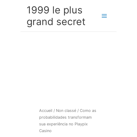
Aller
1999 le plus
au
contenu
grand secret
Accueil
/
Non classé
/ Como as
probabilidades transformam
sua experiência no Playpix
Casino