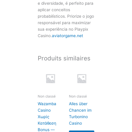
e diversidade, é perfeito para
aplicar conceitos
probabilísticos. Priorize o jogo
responsável para maximizar
sua experiência no Playpix
Casino.
aviatorgame.net
Produits similaires
Non classé
Non classé
Wazamba
Alles über
Casino
Chancen im
Χωρίς
Turbonino
Κατάθεση
Casino
Bonus —