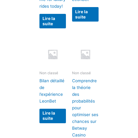
rides today!
Lire la
suite
Lire la
suite
Non classé
Non classé
Bilan détaillé
Comprendre
de
la théorie
l’expérience
des
LeonBet
probabilités
pour
Lire la
optimiser ses
suite
chances sur
Betway
Casino