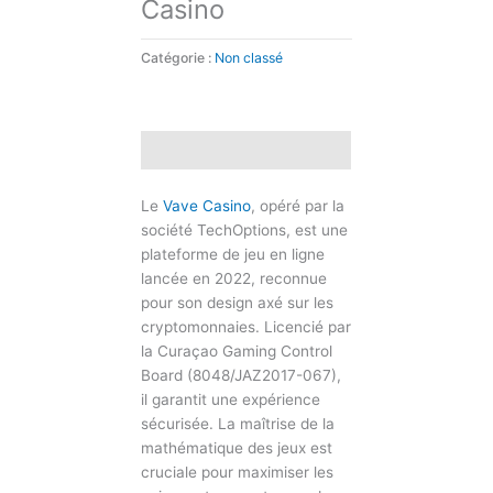
Casino
Catégorie :
Non classé
Description
Le
Vave Casino
, opéré par la
société TechOptions, est une
plateforme de jeu en ligne
lancée en 2022, reconnue
pour son design axé sur les
cryptomonnaies. Licencié par
la Curaçao Gaming Control
Board (8048/JAZ2017-067),
il garantit une expérience
sécurisée. La maîtrise de la
mathématique des jeux est
cruciale pour maximiser les