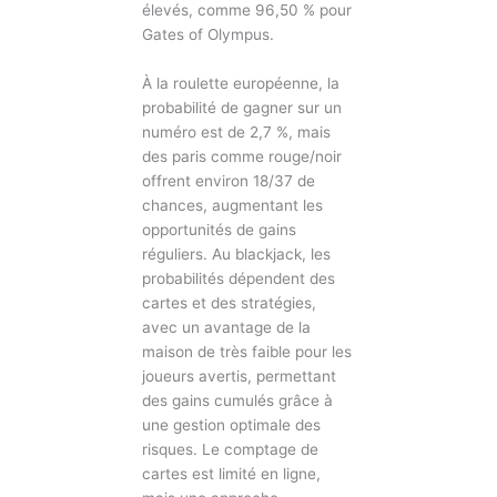
élevés, comme 96,50 % pour
Gates of Olympus.
À la roulette européenne, la
probabilité de gagner sur un
numéro est de 2,7 %, mais
des paris comme rouge/noir
offrent environ 18/37 de
chances, augmentant les
opportunités de gains
réguliers. Au blackjack, les
probabilités dépendent des
cartes et des stratégies,
avec un avantage de la
maison de très faible pour les
joueurs avertis, permettant
des gains cumulés grâce à
une gestion optimale des
risques. Le comptage de
cartes est limité en ligne,