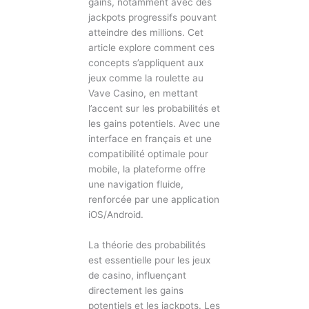
gains, notamment avec des
jackpots progressifs pouvant
atteindre des millions. Cet
article explore comment ces
concepts s’appliquent aux
jeux comme la roulette au
Vave Casino, en mettant
l’accent sur les probabilités et
les gains potentiels. Avec une
interface en français et une
compatibilité optimale pour
mobile, la plateforme offre
une navigation fluide,
renforcée par une application
iOS/Android.
La théorie des probabilités
est essentielle pour les jeux
de casino, influençant
directement les gains
potentiels et les jackpots. Les