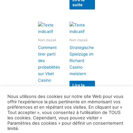
suite
Non classé
Non classé
Comment
Strategische
tirer parti
Spielzüge im
des
Richard
probabilités
Casino
sur Vbet
meistern
Casino
Lire la
suite
Lire la
Nous utilisons des cookies sur notre site Web pour vous
suite
offrir l'expérience la plus pertinente en mémorisant vos
préférences et en répétant vos visites. En cliquant sur «
Tout accepter », vous consentez à l'utilisation de TOUS
les cookies. Cependant, vous pouvez visiter «
Paramètres des cookies » pour définir un consentement
Copyright © 2026 1999 le plus grand secret |
limité.