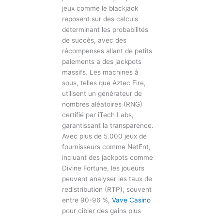
jeux comme le blackjack
reposent sur des calculs
déterminant les probabilités
de succès, avec des
récompenses allant de petits
paiements à des jackpots
massifs. Les machines à
sous, telles que Aztec Fire,
utilisent un générateur de
nombres aléatoires (RNG)
certifié par iTech Labs,
garantissant la transparence.
Avec plus de 5.000 jeux de
fournisseurs comme NetEnt,
incluant des jackpots comme
Divine Fortune, les joueurs
peuvent analyser les taux de
redistribution (RTP), souvent
entre 90-96 %,
Vave Casino
pour cibler des gains plus