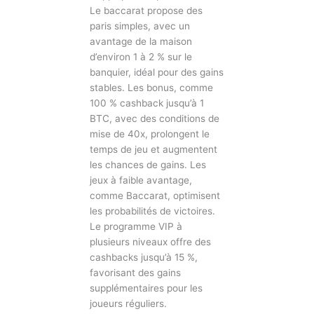
Le baccarat propose des
paris simples, avec un
avantage de la maison
d’environ 1 à 2 % sur le
banquier, idéal pour des gains
stables. Les bonus, comme
100 % cashback jusqu’à 1
BTC, avec des conditions de
mise de 40x, prolongent le
temps de jeu et augmentent
les chances de gains. Les
jeux à faible avantage,
comme Baccarat, optimisent
les probabilités de victoires.
Le programme VIP à
plusieurs niveaux offre des
cashbacks jusqu’à 15 %,
favorisant des gains
supplémentaires pour les
joueurs réguliers.