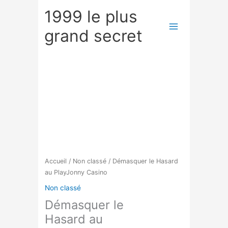
Aller
1999 le plus
au
contenu
grand secret
Accueil
/
Non classé
/ Démasquer le Hasard
au PlayJonny Casino
Non classé
Démasquer le
Hasard au