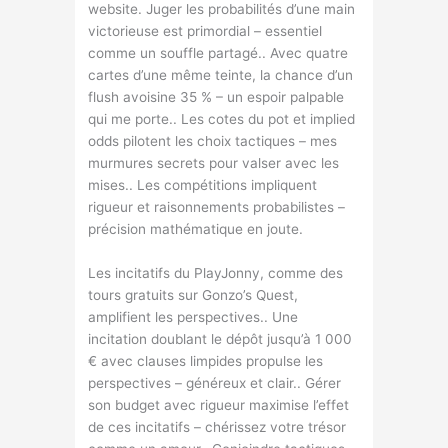
website. Juger les probabilités d’une main
victorieuse est primordial – essentiel
comme un souffle partagé.. Avec quatre
cartes d’une même teinte, la chance d’un
flush avoisine 35 % – un espoir palpable
qui me porte.. Les cotes du pot et implied
odds pilotent les choix tactiques – mes
murmures secrets pour valser avec les
mises.. Les compétitions impliquent
rigueur et raisonnements probabilistes –
précision mathématique en joute.
Les incitatifs du PlayJonny, comme des
tours gratuits sur Gonzo’s Quest,
amplifient les perspectives.. Une
incitation doublant le dépôt jusqu’à 1 000
€ avec clauses limpides propulse les
perspectives – généreux et clair.. Gérer
son budget avec rigueur maximise l’effet
de ces incitatifs – chérissez votre trésor