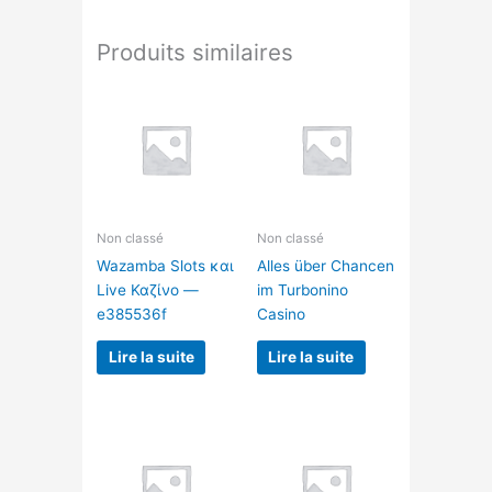
Produits similaires
Non classé
Non classé
Wazamba Slots και
Alles über Chancen
Live Καζίνο —
im Turbonino
e385536f
Casino
Lire la suite
Lire la suite