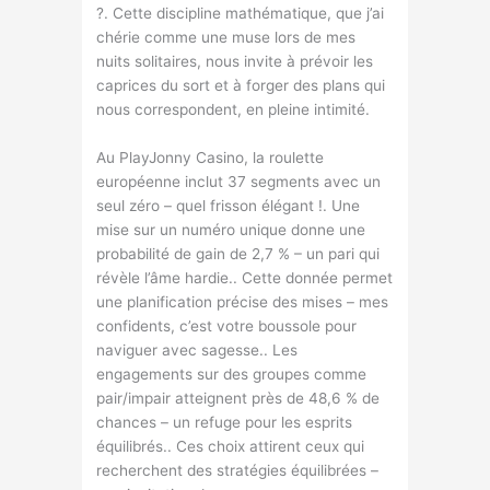
?. Cette discipline mathématique, que j’ai
chérie comme une muse lors de mes
nuits solitaires, nous invite à prévoir les
caprices du sort et à forger des plans qui
nous correspondent, en pleine intimité.
Au PlayJonny Casino, la roulette
européenne inclut 37 segments avec un
seul zéro – quel frisson élégant !. Une
mise sur un numéro unique donne une
probabilité de gain de 2,7 % – un pari qui
révèle l’âme hardie.. Cette donnée permet
une planification précise des mises – mes
confidents, c’est votre boussole pour
naviguer avec sagesse.. Les
engagements sur des groupes comme
pair/impair atteignent près de 48,6 % de
chances – un refuge pour les esprits
équilibrés.. Ces choix attirent ceux qui
recherchent des stratégies équilibrées –