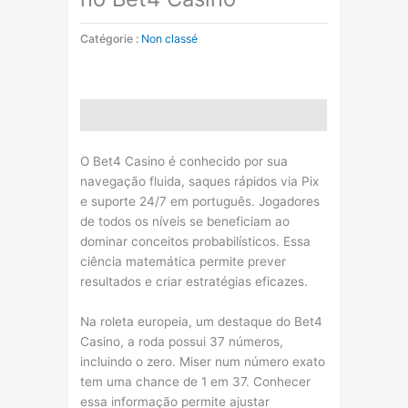
Catégorie :
Non classé
Description
O Bet4 Casino é conhecido por sua
navegação fluida, saques rápidos via Pix
e suporte 24/7 em português. Jogadores
de todos os níveis se beneficiam ao
dominar conceitos probabilísticos. Essa
ciência matemática permite prever
resultados e criar estratégias eficazes.
Na roleta europeia, um destaque do Bet4
Casino, a roda possui 37 números,
incluindo o zero. Miser num número exato
tem uma chance de 1 em 37. Conhecer
essa informação permite ajustar