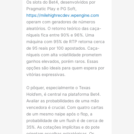
Os slots do Bet4, desenvolvidos por
Pragmatic Play e PG Soft,
https://milehighrecdev.wpengine.com
operam com geradores de números
aleatórios. O retorno teórico das caça-
níqueis fica entre 90% e 96%. Uma
máquina com 95% de RTP retorna cerca
de 95 reais por 100 apostados. Caça-
níqueis com alta volatilidade prometem
ganhos elevados, porém raros. Essas
opções são ideais para quem espera por
vitórias expressivas.
O pôquer, especialmente o Texas
Hold’em, é central na plataforma Bet4.
Avaliar as probabilidades de uma mão
vencedora é crucial. Com quatro cartas
de um mesmo naipe após o flop, a
probabilidade de um flush é de cerca de
35%. As cotações implícitas e do pote
orientam escolhas estratégicas. Os