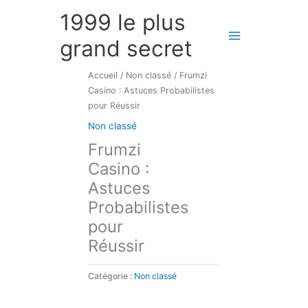
Aller
1999 le plus
au
contenu
grand secret
Accueil
/
Non classé
/ Frumzi
Casino : Astuces Probabilistes
pour Réussir
Non classé
Frumzi
Casino :
Astuces
Probabilistes
pour
Réussir
Catégorie :
Non classé