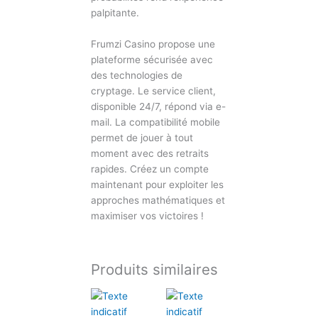
palpitante.
Frumzi Casino propose une
plateforme sécurisée avec
des technologies de
cryptage. Le service client,
disponible 24/7, répond via e-
mail. La compatibilité mobile
permet de jouer à tout
moment avec des retraits
rapides. Créez un compte
maintenant pour exploiter les
approches mathématiques et
maximiser vos victoires !
Produits similaires