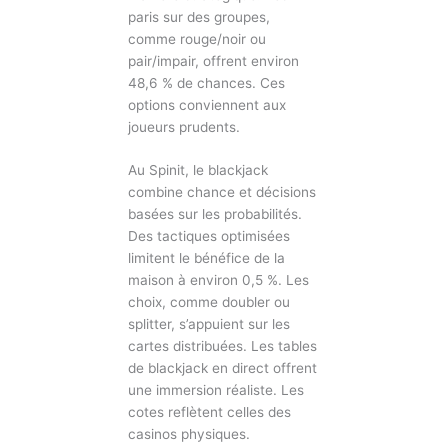
paris sur des groupes,
comme rouge/noir ou
pair/impair, offrent environ
48,6 % de chances. Ces
options conviennent aux
joueurs prudents.
Au Spinit, le blackjack
combine chance et décisions
basées sur les probabilités.
Des tactiques optimisées
limitent le bénéfice de la
maison à environ 0,5 %. Les
choix, comme doubler ou
splitter, s’appuient sur les
cartes distribuées. Les tables
de blackjack en direct offrent
une immersion réaliste. Les
cotes reflètent celles des
casinos physiques.