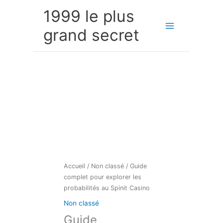
Aller
1999 le plus
au
contenu
grand secret
Accueil
/
Non classé
/ Guide
complet pour explorer les
probabilités au Spinit Casino
Non classé
Guide