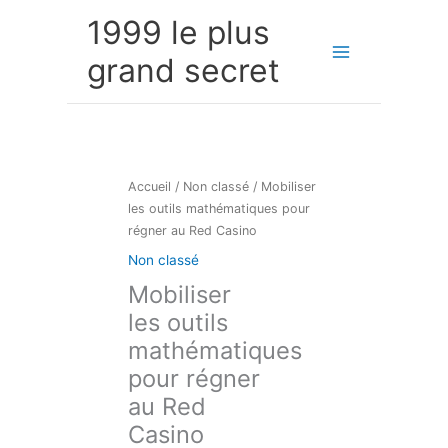
Aller
1999 le plus
au
contenu
grand secret
Accueil
/
Non classé
/ Mobiliser
les outils mathématiques pour
régner au Red Casino
Non classé
Mobiliser
les outils
mathématiques
pour régner
au Red
Casino