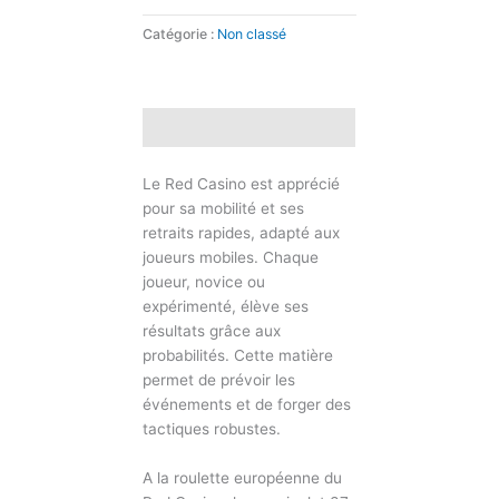
Catégorie :
Non classé
Description
Le Red Casino est apprécié
pour sa mobilité et ses
retraits rapides, adapté aux
joueurs mobiles. Chaque
joueur, novice ou
expérimenté, élève ses
résultats grâce aux
probabilités. Cette matière
permet de prévoir les
événements et de forger des
tactiques robustes.
A la roulette européenne du