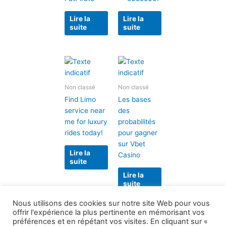
Lire la
Lire la
suite
suite
Non classé
Non classé
Find Limo
Les bases
service near
des
me for luxury
probabilités
rides today!
pour gagner
sur Vbet
Lire la
Casino
suite
Lire la
suite
Nous utilisons des cookies sur notre site Web pour vous
offrir l'expérience la plus pertinente en mémorisant vos
préférences et en répétant vos visites. En cliquant sur «