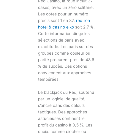
Red Casino, la roue inclut 37
cases, avec un zéro solitaire.
Les cotes pour un numéro
précis sont 1 en 37,
red lion
hotel & casino elko
soit 2,7 %.
Cette information dirige les
sélections de paris avec
exactitude. Les paris sur des
groupes comme couleur ou
parité procurent près de 48,6
% de succès. Ces options
conviennent aux approches
tempérées.
Le blackjack du Red, soutenu
par un logiciel de qualité,
s’ancre dans des calculs
tactiques. Des approches
astucieuses confinent le
profit du casino à 0,5 %. Les
choix, comme piocher ou