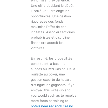
enrichissant l’expérience.
Une offre doublant le dépôt
jusqu’à 25 £ prolonge les
opportunités. Une gestion
rigoureuse des fonds
maximise l’effet de ces
incitatifs. Associer tactiques
probabilistes et discipline
financière accroît les
victoires.
En résumé, les probabilités
constituent la base du
succès au Red Casino. De la
roulette au poker, une
gestion experte du hasard
distingue les gagnants. If you
enjoyed this write-up and
you would such as to receive
more facts pertaining to
hotels near red rock casino