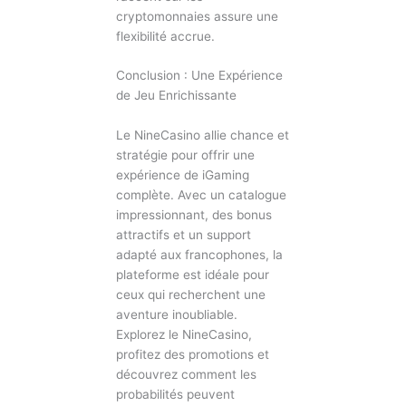
cryptomonnaies assure une
flexibilité accrue.
Conclusion : Une Expérience
de Jeu Enrichissante
Le NineCasino allie chance et
stratégie pour offrir une
expérience de iGaming
complète. Avec un catalogue
impressionnant, des bonus
attractifs et un support
adapté aux francophones, la
plateforme est idéale pour
ceux qui recherchent une
aventure inoubliable.
Explorez le NineCasino,
profitez des promotions et
découvrez comment les
probabilités peuvent