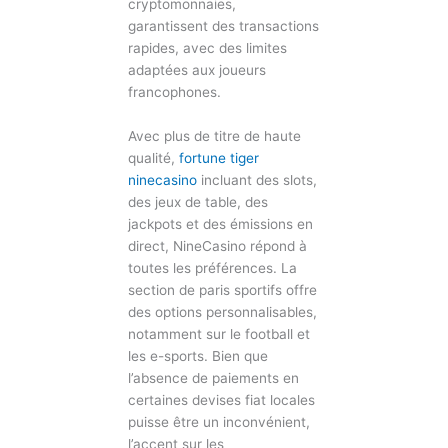
cryptomonnaies,
garantissent des transactions
rapides, avec des limites
adaptées aux joueurs
francophones.
Avec plus de titre de haute
qualité,
fortune tiger
ninecasino
incluant des slots,
des jeux de table, des
jackpots et des émissions en
direct, NineCasino répond à
toutes les préférences. La
section de paris sportifs offre
des options personnalisables,
notamment sur le football et
les e-sports. Bien que
l’absence de paiements en
certaines devises fiat locales
puisse être un inconvénient,
l’accent sur les