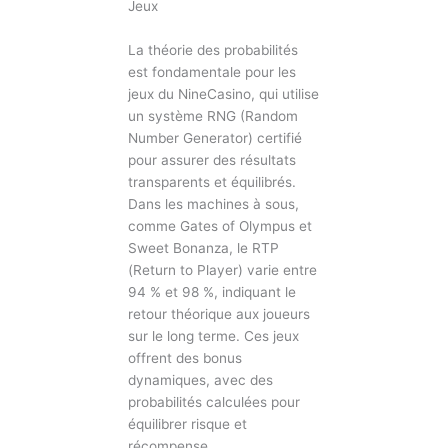
Jeux
La théorie des probabilités
est fondamentale pour les
jeux du NineCasino, qui utilise
un système RNG (Random
Number Generator) certifié
pour assurer des résultats
transparents et équilibrés.
Dans les machines à sous,
comme Gates of Olympus et
Sweet Bonanza, le RTP
(Return to Player) varie entre
94 % et 98 %, indiquant le
retour théorique aux joueurs
sur le long terme. Ces jeux
offrent des bonus
dynamiques, avec des
probabilités calculées pour
équilibrer risque et
récompense.