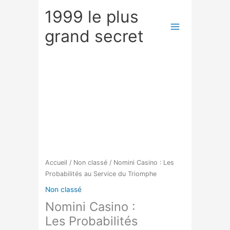
Aller
1999 le plus
au
contenu
grand secret
Accueil
/
Non classé
/ Nomini Casino : Les
Probabilités au Service du Triomphe
Non classé
Nomini Casino :
Les Probabilités