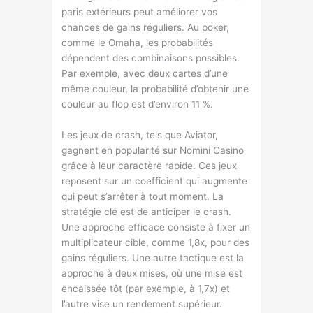
paris extérieurs peut améliorer vos
chances de gains réguliers. Au poker,
comme le Omaha, les probabilités
dépendent des combinaisons possibles.
Par exemple, avec deux cartes d’une
même couleur, la probabilité d’obtenir une
couleur au flop est d’environ 11 %.
Les jeux de crash, tels que Aviator,
gagnent en popularité sur Nomini Casino
grâce à leur caractère rapide. Ces jeux
reposent sur un coefficient qui augmente
qui peut s’arrêter à tout moment. La
stratégie clé est de anticiper le crash.
Une approche efficace consiste à fixer un
multiplicateur cible, comme 1,8x, pour des
gains réguliers. Une autre tactique est la
approche à deux mises, où une mise est
encaissée tôt (par exemple, à 1,7x) et
l’autre vise un rendement supérieur.