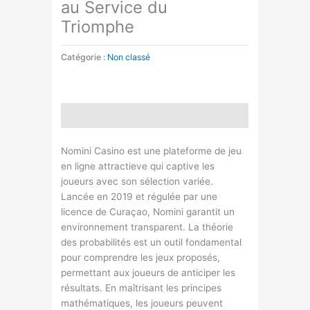
au Service du
Triomphe
Catégorie :
Non classé
Description
Nomini Casino est une plateforme de jeu
en ligne attractieve qui captive les
joueurs avec son sélection variée.
Lancée en 2019 et régulée par une
licence de Curaçao, Nomini garantit un
environnement transparent. La théorie
des probabilités est un outil fondamental
pour comprendre les jeux proposés,
permettant aux joueurs de anticiper les
résultats. En maîtrisant les principes
mathématiques, les joueurs peuvent