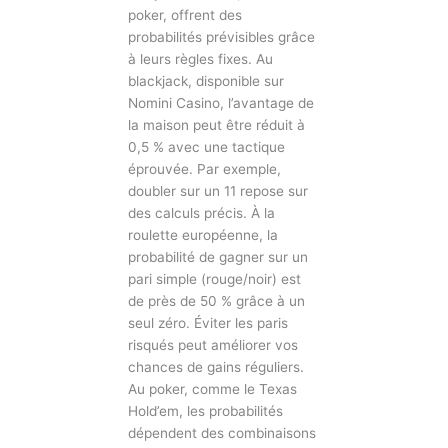
poker, offrent des
probabilités prévisibles grâce
à leurs règles fixes. Au
blackjack, disponible sur
Nomini Casino, l’avantage de
la maison peut être réduit à
0,5 % avec une tactique
éprouvée. Par exemple,
doubler sur un 11 repose sur
des calculs précis. À la
roulette européenne, la
probabilité de gagner sur un
pari simple (rouge/noir) est
de près de 50 % grâce à un
seul zéro. Éviter les paris
risqués peut améliorer vos
chances de gains réguliers.
Au poker, comme le Texas
Hold’em, les probabilités
dépendent des combinaisons