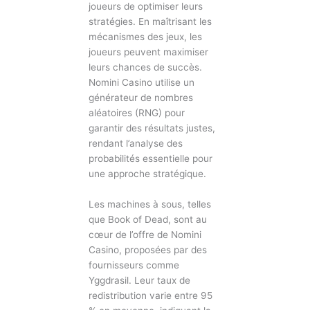
joueurs de optimiser leurs
stratégies. En maîtrisant les
mécanismes des jeux, les
joueurs peuvent maximiser
leurs chances de succès.
Nomini Casino utilise un
générateur de nombres
aléatoires (RNG) pour
garantir des résultats justes,
rendant l’analyse des
probabilités essentielle pour
une approche stratégique.
Les machines à sous, telles
que Book of Dead, sont au
cœur de l’offre de Nomini
Casino, proposées par des
fournisseurs comme
Yggdrasil. Leur taux de
redistribution varie entre 95