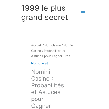
Aller
1999 le plus
au
contenu
grand secret
Accueil
/
Non classé
/ Nomini
Casino : Probabilités et
Astuces pour Gagner Gros
Non classé
Nomini
Casino :
Probabilités
et Astuces
pour
Gagner