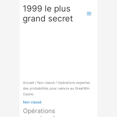
Aller
1999 le plus
au
contenu
grand secret
Accueil
/
Non classé
/ Opérations expertes
des probabilités pour vaincre au GreatWin
Casino
Non classé
Opérations