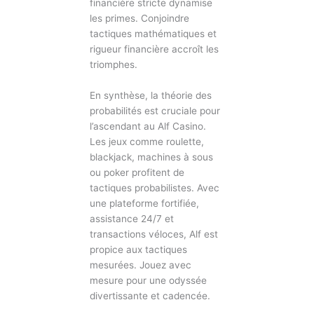
financière stricte dynamise
les primes. Conjoindre
tactiques mathématiques et
rigueur financière accroît les
triomphes.
En synthèse, la théorie des
probabilités est cruciale pour
l’ascendant au Alf Casino.
Les jeux comme roulette,
blackjack, machines à sous
ou poker profitent de
tactiques probabilistes. Avec
une plateforme fortifiée,
assistance 24/7 et
transactions véloces, Alf est
propice aux tactiques
mesurées. Jouez avec
mesure pour une odyssée
divertissante et cadencée.