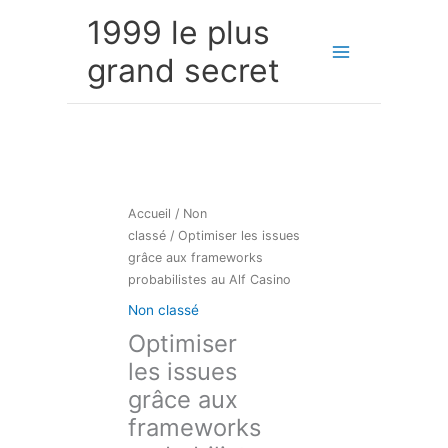
Aller
1999 le plus
au
contenu
grand secret
Accueil
/
Non
classé
/ Optimiser les issues
grâce aux frameworks
probabilistes au Alf Casino
Non classé
Optimiser
les issues
grâce aux
frameworks