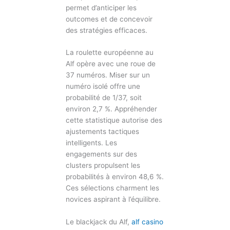
permet d’anticiper les
outcomes et de concevoir
des stratégies efficaces.
La roulette européenne au
Alf opère avec une roue de
37 numéros. Miser sur un
numéro isolé offre une
probabilité de 1/37, soit
environ 2,7 %. Appréhender
cette statistique autorise des
ajustements tactiques
intelligents. Les
engagements sur des
clusters propulsent les
probabilités à environ 48,6 %.
Ces sélections charment les
novices aspirant à l’équilibre.
Le blackjack du Alf,
alf casino