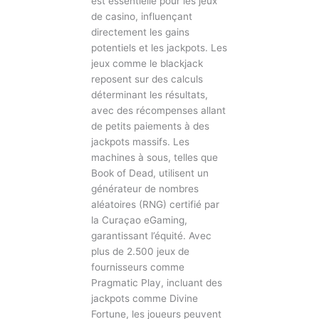
est essentielle pour les jeux
de casino, influençant
directement les gains
potentiels et les jackpots. Les
jeux comme le blackjack
reposent sur des calculs
déterminant les résultats,
avec des récompenses allant
de petits paiements à des
jackpots massifs. Les
machines à sous, telles que
Book of Dead, utilisent un
générateur de nombres
aléatoires (RNG) certifié par
la Curaçao eGaming,
garantissant l’équité. Avec
plus de 2.500 jeux de
fournisseurs comme
Pragmatic Play, incluant des
jackpots comme Divine
Fortune, les joueurs peuvent