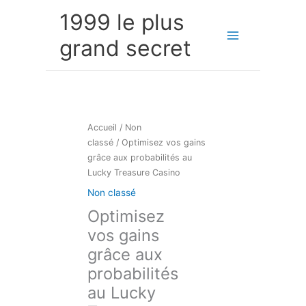
Aller
1999 le plus
au
contenu
grand secret
Accueil
/
Non
classé
/ Optimisez vos gains
grâce aux probabilités au
Lucky Treasure Casino
Non classé
Optimisez
vos gains
grâce aux
probabilités
au Lucky