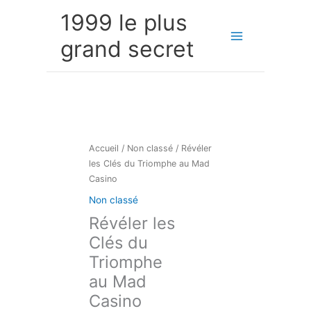
Aller
1999 le plus
au
contenu
grand secret
Accueil
/
Non classé
/ Révéler
les Clés du Triomphe au Mad
Casino
Non classé
Révéler les
Clés du
Triomphe
au Mad
Casino