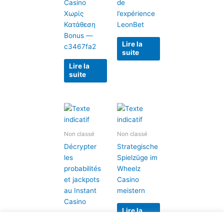
Casino
de
Χωρίς
l’expérience
Κατάθεση
LeonBet
Bonus —
Lire la
c3467fa2
suite
Lire la
suite
Non classé
Non classé
Décrypter
Strategische
les
Spielzüge im
probabilités
Wheelz
et jackpots
Casino
au Instant
meistern
Casino
Lire la
suite
Lire la