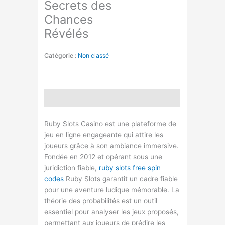
Secrets des
Chances
Révélés
Catégorie :
Non classé
Description
Ruby Slots Casino est une plateforme de
jeu en ligne engageante qui attire les
joueurs grâce à son ambiance immersive.
Fondée en 2012 et opérant sous une
juridiction fiable,
ruby slots free spin
codes
Ruby Slots garantit un cadre fiable
pour une aventure ludique mémorable. La
théorie des probabilités est un outil
essentiel pour analyser les jeux proposés,
permettant aux joueurs de prédire les