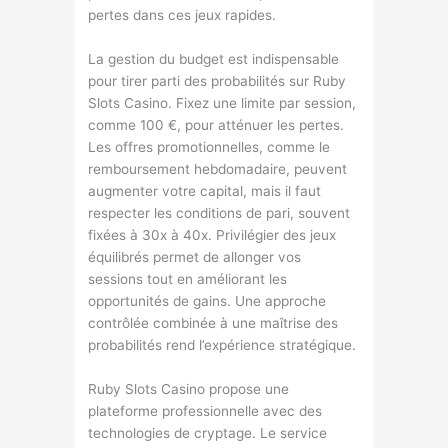
pertes dans ces jeux rapides.
La gestion du budget est indispensable
pour tirer parti des probabilités sur Ruby
Slots Casino. Fixez une limite par session,
comme 100 €, pour atténuer les pertes.
Les offres promotionnelles, comme le
remboursement hebdomadaire, peuvent
augmenter votre capital, mais il faut
respecter les conditions de pari, souvent
fixées à 30x à 40x. Privilégier des jeux
équilibrés permet de allonger vos
sessions tout en améliorant les
opportunités de gains. Une approche
contrôlée combinée à une maîtrise des
probabilités rend l’expérience stratégique.
Ruby Slots Casino propose une
plateforme professionnelle avec des
technologies de cryptage. Le service