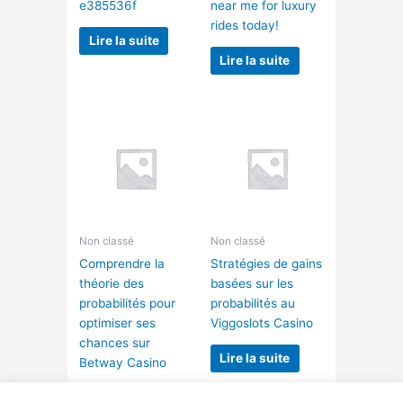
e385536f
near me for luxury
rides today!
Lire la suite
Lire la suite
Non classé
Non classé
Comprendre la
Stratégies de gains
théorie des
basées sur les
probabilités pour
probabilités au
optimiser ses
Viggoslots Casino
chances sur
Lire la suite
Betway Casino
Lire la suite