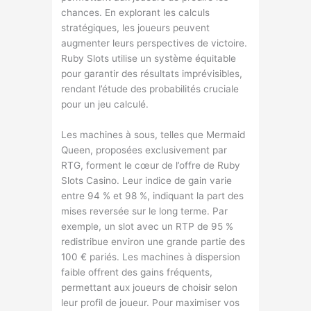
chances. En explorant les calculs
stratégiques, les joueurs peuvent
augmenter leurs perspectives de victoire.
Ruby Slots utilise un système équitable
pour garantir des résultats imprévisibles,
rendant l’étude des probabilités cruciale
pour un jeu calculé.
Les machines à sous, telles que Mermaid
Queen, proposées exclusivement par
RTG, forment le cœur de l’offre de Ruby
Slots Casino. Leur indice de gain varie
entre 94 % et 98 %, indiquant la part des
mises reversée sur le long terme. Par
exemple, un slot avec un RTP de 95 %
redistribue environ une grande partie des
100 € pariés. Les machines à dispersion
faible offrent des gains fréquents,
permettant aux joueurs de choisir selon
leur profil de joueur. Pour maximiser vos